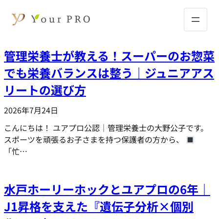
内
容
を
ス
管理栄養士が教える！スーパーのお惣菜
キ
ッ
でも栄養バランスは整う｜ジュニアアス
プ
リートの選び方
2026年7月24日
こんにちは！ ユアプロ公認｜管理栄養士の大野公子です。
スポーツを頑張るお子さまを持つ保護者の方から、
「忙…
水戸ホーリーホックとユアプロの6年｜
J1昇格を支えた『遺伝子分析×個別